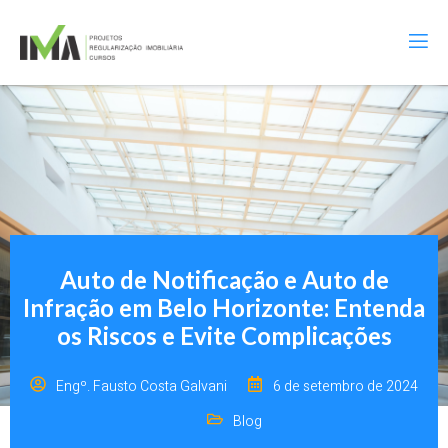
Auto de Notificação e Auto de
Infração em Belo Horizonte: Entenda
os Riscos e Evite Complicações
Engº. Fausto Costa Galvani
6 de setembro de 2024
Blog