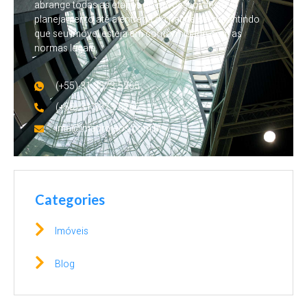
abrange todas as etapas do processo, desde o
planejamento até a entrega do habite-se, garantindo
que seu imóvel esteja em conformidade com as
normas legais.
(+55) 31 3373-5265
(+55) 31 3373-5265
ima@imaprojeos.com.br
Categories
Imóveis
Blog