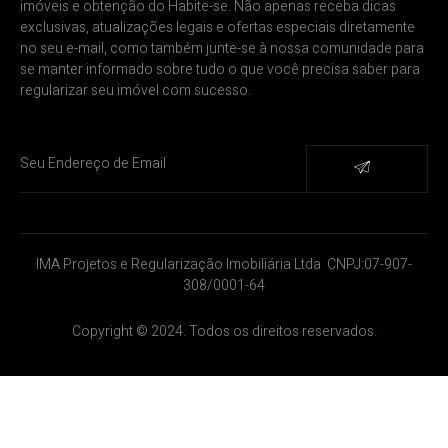
imóveis e obtenção do Habite-se. Não apenas receba dicas
exclusivas, atualizações legais e ofertas especiais diretamente
no seu e-mail, como também junte-se à nossa comunidade para
se manter informado sobre tudo o que você precisa saber para
regularizar seu imóvel com sucesso.
IMA Projetos e Regularização Imobiliária Ltda CNPJ:07-907-
308/0001-64
Copyright © 2024. Todos os direitos reservados.