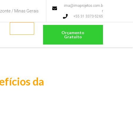
ima@imaprojetos.com.b
izonte / Minas Gerais
r
+55 31 3373-5265
Orçamento
Gratuíto
efícios da