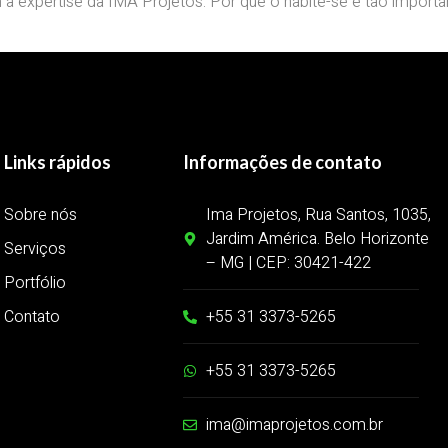
a expertise da IMA Projetos. Por que o habite-se é tão import
Links rápidos
Informações de contato
Sobre nós
Ima Projetos, Rua Santos, 1035,
Jardim América. Belo Horizonte
Serviços
– MG | CEP: 30421-422
Portfólio
Contato
+55 31 3373-5265
+55 31 3373-5265
ima@imaprojetos.com.br