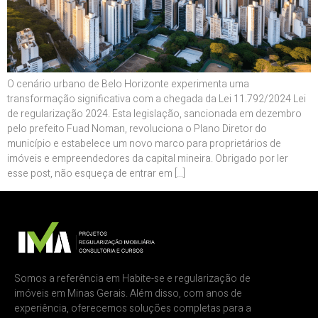
O cenário urbano de Belo Horizonte experimenta uma
transformação significativa com a chegada da Lei 11.792/2024 Lei
de regularização 2024. Esta legislação, sancionada em dezembro
pelo prefeito Fuad Noman, revoluciona o Plano Diretor do
município e estabelece um novo marco para proprietários de
imóveis e empreendedores da capital mineira. Obrigado por ler
esse post, não esqueça de entrar em […]
Somos a referência em Habite-se e regularização de
imóveis em Minas Gerais. Além disso, com anos de
experiência, oferecemos soluções completas para a